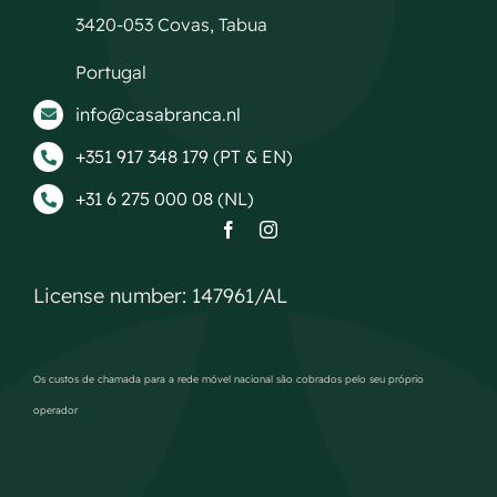
3420-053 Covas, Tabua
Portugal
info@casabranca.nl
+351 917 348 179 (PT & EN)
+31 6 275 000 08 (NL)
License number: 147961/AL
Os custos de chamada para a rede móvel nacional são cobrados pelo seu próprio
operador