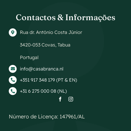
Contactos & Informações
Rua dr. António Costa Júnior
3420-053 Covas, Tabua
Portugal
info@casabranca.nl
+351 917 348 179 (PT & EN)
+31 6 275 000 08 (NL)
Número de Licença: 147961/AL