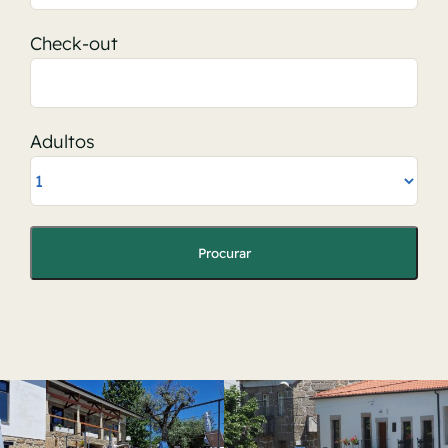
Sobre nos
Check-out
Contato
Adultos
Galeria